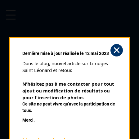
CYCLISME EN LIMOUSIN
Archives cyclistes du Limousin depuis le début du 20ème
siècle.
Dernière mise à jour réalisée le 12 mai 2023
Dans le blog, nouvel article sur Limoges 
Saint Léonard et retour.
N'hésitez pas à me contacter pour tout 
ajout ou modification de résultats ou 
pour l'insertion de photos.
Ce site ne peut vivre qu'avec la participation de
tous.
ROUSSY ANDRÉ
Merci.
PALMARÈS