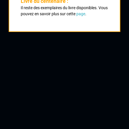
Livre du centenaire :
Il reste des exemplaires du livre disponibles. Vous
1934 , RCL
1934
pouvez en savoir plus sur cette
page
.
1935
3
Course Club du Racing Club Limousin
1936
1937
1938
1941
1942
1943
1944
1945
1947
1948
1949
QUELQUES COUREURS DE LA