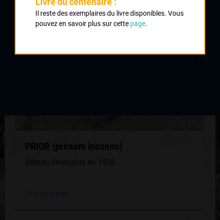
Livre du centenaire :
MÊME GÉNÉRATION
Il reste des exemplaires du livre disponibles. Vous
pouvez en savoir plus sur cette
page
.
PRIOR (prénom inconnu)
Débuts limousins en 1936
Voir sa page