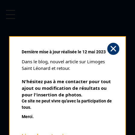
CYCLISME EN LIMOUSIN
Archives cyclistes du Limousin depuis le début du 20ème
siècle.
REGARNIEN (PRÉNOM
Dernière mise à jour réalisée le 12 mai 2023
INCONNU)
Dans le blog, nouvel article sur Limoges 
Saint Léonard et retour.
PALMARÈS
N'hésitez pas à me contacter pour tout 
ajout ou modification de résultats ou 
1936 ,
1936
pour l'insertion de photos.
Ce site ne peut vivre qu'avec la participation de
7
Critérium de Brive et du Bas Limousin
tous.
Merci.
QUELQUES COUREURS DE LA