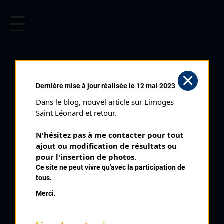
CYCLISME EN LIMOUSIN
Archives cyclistes du Limousin depuis le début du 20ème
siècle.
EMPINET JEAN PAUL
Dernière mise à jour réalisée le 12 mai 2023
Dans le blog, nouvel article sur Limoges 
PALMARÈS
Saint Léonard et retour.
1954 , UC Brive
1954
N'hésitez pas à me contacter pour tout 
ajout ou modification de résultats ou 
1955
3
pour l'insertion de photos.
Eyliac
1956
Ce site ne peut vivre qu'avec la participation de
1957
4
Saint Lazare La Galibe
tous.
1958
9
Course de classement de l'UC Brive
Merci.
1960
1961
1962