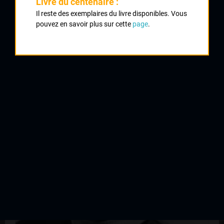
Livre du centenaire :
La Veytisou
Il reste des exemplaires du livre disponibles. Vous
7
Champsac
pouvez en savoir plus sur cette
page
.
8
Saillat Villegoureix
9
Saint Laurent les Eglises
QUELQUES COUREURS DE LA
MÊME GÉNÉRATION