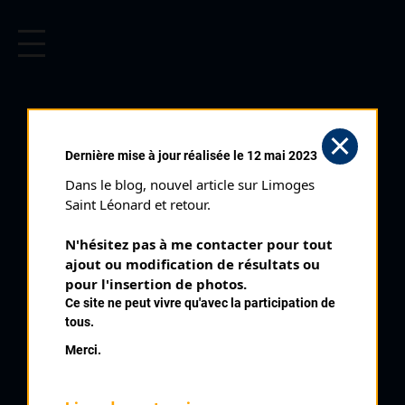
CYCLISME EN LIMOUSIN
Archives cyclistes du Limousin depuis le début du 20ème
siècle.
ELICES GILLES
Dernière mise à jour réalisée le 12 mai 2023
Dans le blog, nouvel article sur Limoges 
PALMARÈS
Saint Léonard et retour.
1966 , UVL
1966
N'hésitez pas à me contacter pour tout 
ajout ou modification de résultats ou 
1967
2
pour l'insertion de photos.
Les Clauds
1968
Ce site ne peut vivre qu'avec la participation de
1970
4
Saint Martin Terressus
tous.
1971
5
Le Buis
Merci.
6
Chateauneuf La Forêt
6