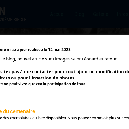
IN
Accueil
Blog
Galerie
Infos
20ÈME SIÈCLE.
ère mise à jour réalisée le 12 mai 2023
DUCOURET CAMILLE
le blog, nouvel article sur Limoges Saint Léonard et retour.
sitez pas à me contacter pour tout ajout ou modification de
PALMARÈS
ltats ou pour l'insertion de photos.
te ne peut vivre qu'avec la participation de tous.
.
ne de l'Union Vélocipédique Limousine
e du centenaire :
ste des exemplaires du livre disponibles. Vous pouvez en savoir plus sur ce
.