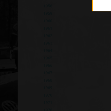
1956
1959
1960
1961
1962
1963
1964
1965
1966
1967
1968
1969
1970
1971
1976