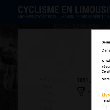
CYCLISME EN LIMOUS
ARCHIVES CYCLISTES DU LIMOUSIN DEPUIS LE DÉBUT DU 
Derni
Dans 
N'hé
résu
Ce si
1951 , UVL
1951
Merci
1952
9
Maillot Jau
1953
Livr
Il re
1954
page
1955