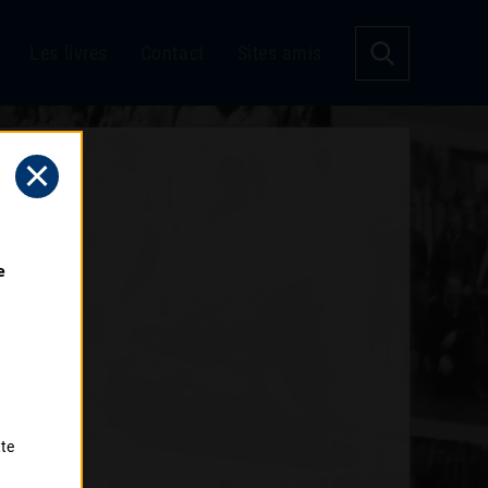
Les livres
Contact
Sites amis
 
tte