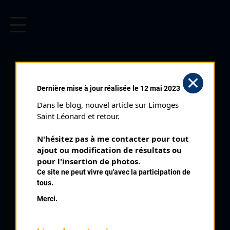
CYCLISME EN LIMOUSIN
Archives cyclistes du Limousin depuis le début du 20ème
siècle.
Dernière mise à jour réalisée le 12 mai 2023
Dans le blog, nouvel article sur Limoges 
Saint Léonard et retour.
N'hésitez pas à me contacter pour tout 
ajout ou modification de résultats ou 
pour l'insertion de photos.
Ce site ne peut vivre qu'avec la participation de
tous.
BEAUVAIS LUDOVIC
Merci.
PALMARÈS