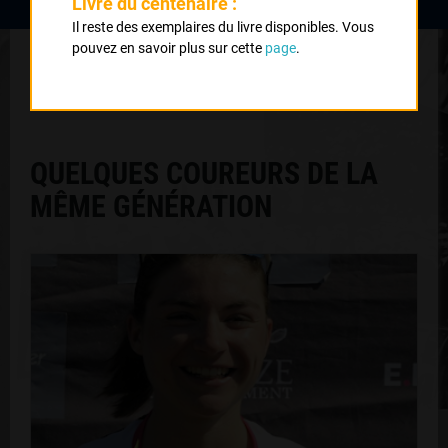
Livre du centenaire :
Il reste des exemplaires du livre disponibles. Vous
2023 , VC La Souterraine
2023
pouvez en savoir plus sur cette
page
.
1
Polysostranienne Classement Access
QUELQUES COUREURS DE LA
MÊME GÉNÉRATION