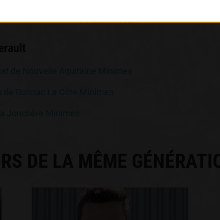
PALMARÈS
erault
t de Nouvelle Aquitaine Minimes
s de Bonnac La Côte Minimes
a Jonchère Minimes
RS DE LA MÊME GÉNÉRATI