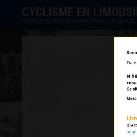
CYCLISME EN LIMOUS
ARCHIVES CYCLISTES DU LIMOUSIN DEPUIS LE DÉBUT DU 
Derni
Dans 
N'hé
résu
Ce si
Merci
Livr
Il re
page