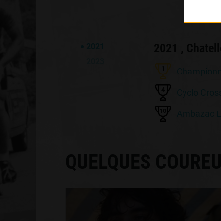
2021 , Chatell
2021
2023
1
Championna
4
Cyclo Cros
10
Ambazac L
QUELQUES COUREU