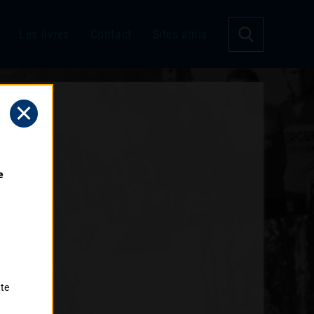
Les livres
Contact
Sites amis
 
tte