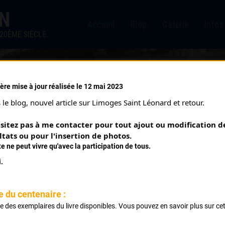
IN
Accueil
Blog
Galerie
Infos
20ÈME SIÈCLE.
ère mise à jour réalisée le 12 mai 2023
le blog, nouvel article sur Limoges Saint Léonard et retour.
sitez pas à me contacter pour tout ajout ou modification de
ltats ou pour l'insertion de photos.
te ne peut vivre qu'avec la participation de tous.
.
e du centenaire :
CHAVANEL CLÉMENT
ste des exemplaires du livre disponibles. Vous pouvez en savoir plus sur ce
.