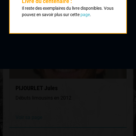
Livre du centenaire :
MÊME GÉNÉRATION
Il reste des exemplaires du livre disponibles. Vous
pouvez en savoir plus sur cette
page
.
PIJOURLET Jules
Débuts limousins en 2012
Voir sa page