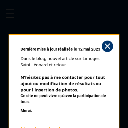
CYCLISME EN LIMOUSIN
Archives cyclistes du Limousin depuis le début du 20ème
siècle.
SALLES CORENTIN
Dernière mise à jour réalisée le 12 mai 2023
Dans le blog, nouvel article sur Limoges 
PALMARÈS
Saint Léonard et retour.
2012 , Agen
2012
N'hésitez pas à me contacter pour tout 
ajout ou modification de résultats ou 
2013
2
pour l'insertion de photos.
Saint Auvent Minimes
2014
Ce site ne peut vivre qu'avec la participation de
2015
tous.
Merci.
QUELQUES COUREURS DE LA