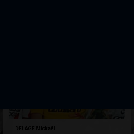
10
Aixe sur Vienne Beauchabrol Classement Régionaux
QUELQUES COUREURS DE LA
MÊME GÉNÉRATION
DELAGE Mickaël