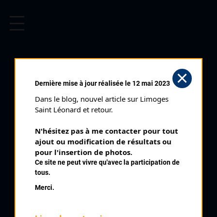
CYCLISME EN LIMOUSIN
Archives cyclistes du Limousin depuis le début du 20ème
siècle.
BOND ALEX
Dernière mise à jour réalisée le 12 mai 2023
Dans le blog, nouvel article sur Limoges 
PALMARÈS
Saint Léonard et retour.
2000 , UCD Nord 87
2000
N'hésitez pas à me contacter pour tout 
ajout ou modification de résultats ou 
2
pour l'insertion de photos.
Route Limousine 1 ère étape
Ce site ne peut vivre qu'avec la participation de
2
Route Limousine
tous.
2
Tour du Canton de Gentioux Classement Régionaux
Merci.
2
Vareilles
4