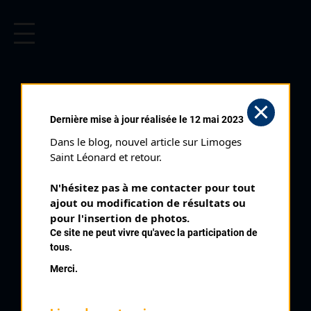
CYCLISME EN LIMOUSIN
Archives cyclistes du Limousin depuis le début du 20ème
siècle.
Dernière mise à jour réalisée le 12 mai 2023
Dans le blog, nouvel article sur Limoges 
Saint Léonard et retour.
N'hésitez pas à me contacter pour tout 
ajout ou modification de résultats ou 
pour l'insertion de photos.
Ce site ne peut vivre qu'avec la participation de
tous.
REIMHERR STÉPHANE
Merci.
PALMARÈS