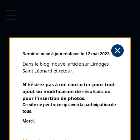
CYCLISME EN LIMOUSIN
Archives cyclistes du Limousin depuis le début du 20ème
siècle.
ALVES GUILLAUME
Dernière mise à jour réalisée le 12 mai 2023
Dans le blog, nouvel article sur Limoges 
PALMARÈS
Saint Léonard et retour.
1997 , Périgueux
1997
N'hésitez pas à me contacter pour tout 
ajout ou modification de résultats ou 
1998
6
pour l'insertion de photos.
Saint Priest Ligoure Minimes
1999
Ce site ne peut vivre qu'avec la participation de
2002
6
Domps
tous.
2003
Merci.
2007
2008
2010