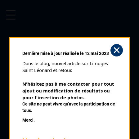
CYCLISME EN LIMOUSIN
Archives cyclistes du Limousin depuis le début du 20ème
siècle.
BOYER (PRÉNOM INCONNU)
Dernière mise à jour réalisée le 12 mai 2023
Dans le blog, nouvel article sur Limoges 
PALMARÈS
Saint Léonard et retour.
1977 , USA
1977
N'hésitez pas à me contacter pour tout 
ajout ou modification de résultats ou 
3
pour l'insertion de photos.
Auzances
Ce site ne peut vivre qu'avec la participation de
tous.
Merci.
QUELQUES COUREURS DE LA
MÊME GÉNÉRATION