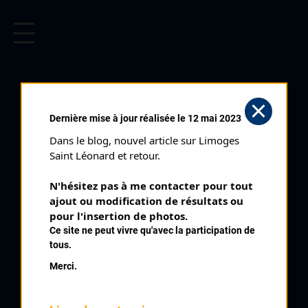
CYCLISME EN LIMOUSIN
Archives cyclistes du Limousin depuis le début du 20ème
siècle.
Dernière mise à jour réalisée le 12 mai 2023
Dans le blog, nouvel article sur Limoges 
Saint Léonard et retour.
N'hésitez pas à me contacter pour tout 
ajout ou modification de résultats ou 
pour l'insertion de photos.
Ce site ne peut vivre qu'avec la participation de
tous.
SAUDRAY FRANCIS
Merci.
PALMARÈS