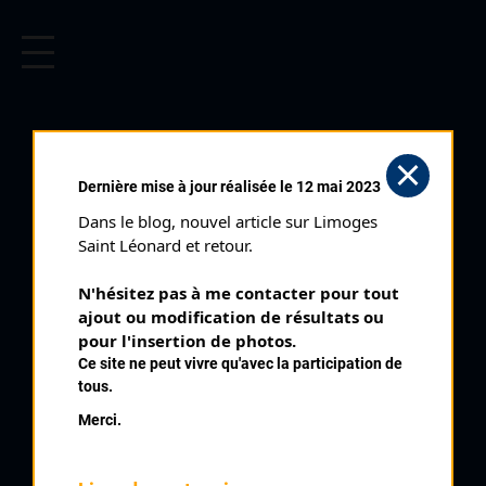
CYCLISME EN LIMOUSIN
Archives cyclistes du Limousin depuis le début du 20ème
siècle.
Dernière mise à jour réalisée le 12 mai 2023
Dans le blog, nouvel article sur Limoges 
Saint Léonard et retour.
N'hésitez pas à me contacter pour tout 
ajout ou modification de résultats ou 
pour l'insertion de photos.
Ce site ne peut vivre qu'avec la participation de
tous.
CHAMPAGNOL (PRÉNOM
Merci.
INCONNU)