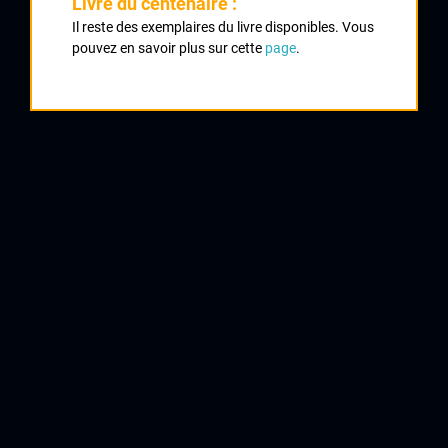
Livre du centenaire :
PALMARÈS
Il reste des exemplaires du livre disponibles. Vous
pouvez en savoir plus sur cette
page
.
1975 , RS Saviem
1975
1979
9
Pont de Noblat
1980
1991
1993
QUELQUES COUREURS DE LA
MÊME GÉNÉRATION