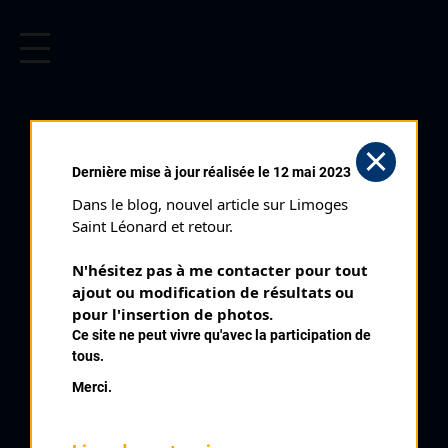
CYCLISME EN LIMOUSIN
Archives cyclistes du Limousin depuis le début du 20ème
siècle.
Dernière mise à jour réalisée le 12 mai 2023
Dans le blog, nouvel article sur Limoges 
Saint Léonard et retour.
N'hésitez pas à me contacter pour tout 
ajout ou modification de résultats ou 
pour l'insertion de photos.
Ce site ne peut vivre qu'avec la participation de
tous.
BORDIER CHRISTIAN
Merci.
PALMARÈS