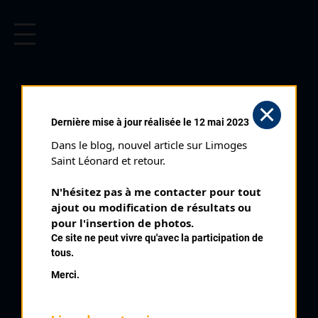
CYCLISME EN LIMOUSIN
Archives cyclistes du Limousin depuis le début du 20ème
siècle.
Dernière mise à jour réalisée le 12 mai 2023
Dans le blog, nouvel article sur Limoges 
Saint Léonard et retour.
N'hésitez pas à me contacter pour tout 
ajout ou modification de résultats ou 
pour l'insertion de photos.
Ce site ne peut vivre qu'avec la participation de
tous.
LALOI JEAN ROBERT
Merci.
PALMARÈS