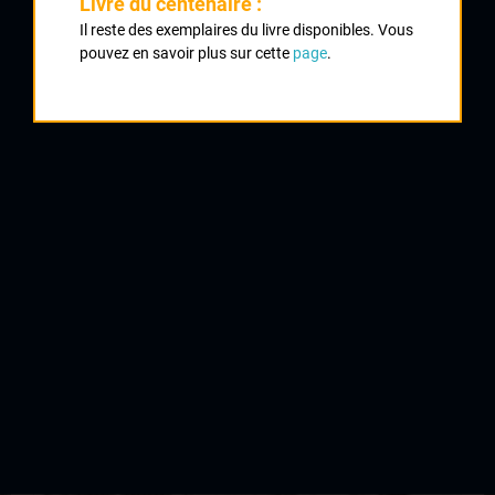
Livre du centenaire :
Il reste des exemplaires du livre disponibles. Vous
1972 , UVL
1972
pouvez en savoir plus sur cette
page
.
1973
Championnat de l'Union Vélocipédique Limousine
4
1974
Minimes
1975
QUELQUES COUREURS DE LA
MÊME GÉNÉRATION